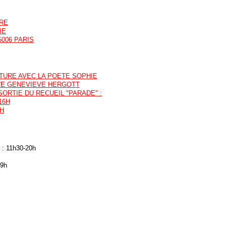
BRE
IE
5006 PARIS
TURE AVEC LA POETE SOPHIE
STE GENEVIEVE HERGOTT
SORTIE DU RECUEIL "PARADE" :
16H
7H
2 : 11h30-20h
19h