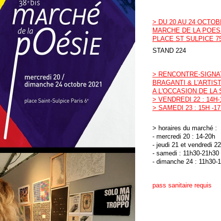
> DU 20 AU 24 OCTO
MARCHE DE LA POES
PLACE ST SULPICE 7
STAND 224
> RENCONTRE-SIGNA
BRAGANTI & L'ARTI
A L'OCCASION DE LA 
> VENDREDI 22 : 14H-
> SAMEDI 23 : 15H -1
> horaires du marché :
- mercredi 20 : 14-20h
- jeudi 21 et vendredi 2
- samedi : 11h30-21h30
- dimanche 24 : 11h30-
pass sanitaire requis