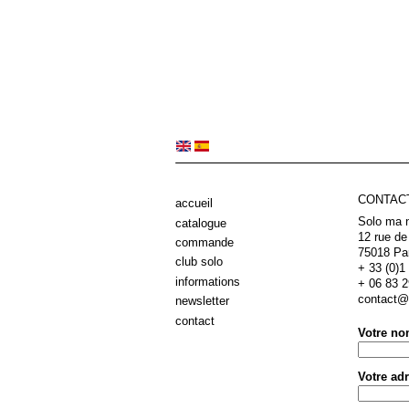
CONTAC
accueil
Solo ma 
catalogue
12 rue de
commande
75018 Pa
club solo
+ 33 (0)1 
informations
+ 06 83 2
contact@e
newsletter
contact
Votre n
Votre ad