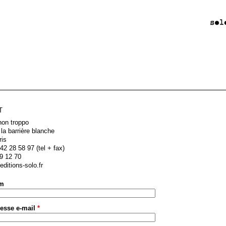
T
non troppo
 la barrière blanche
ris
42 28 58 97 (tel + fax)
9 12 70
ditions-solo.fr
om
resse e-mail
*