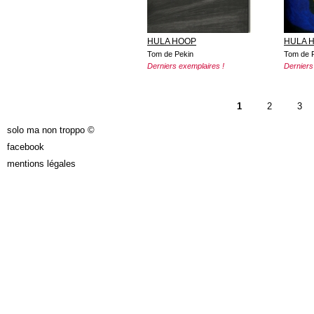
HULA HOOP
HULA 
Tom de Pekin
Tom de 
Derniers exemplaires !
Derniers
PAGES
1
2
3
solo ma non troppo ©
facebook
mentions légales