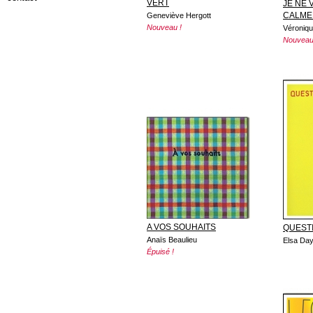
VERT
JE NE 
CALME
Geneviève Hergott
Nouveau !
Véroniqu
Nouveau
A VOS SOUHAITS
QUEST
Anaïs Beaulieu
Elsa Da
Épuisé !