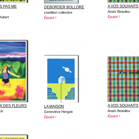
A VOS SOUHAITS
IS PAS ME
DEBORDER BOLLORE
Anaïs Beaulieu
coedition collective
Épuisé !
Hubert
Épuisé !
A VOS SOUHAITS
X DES FLEURS
LA MAISON
Anaïs Beaulieu
in
Geneviève Hergott
Épuisé !
Épuisé !