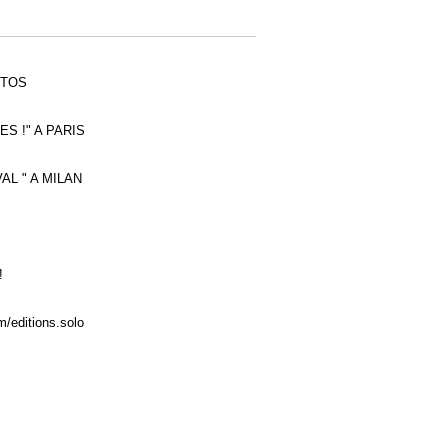
OTOS
ES !" A PARIS
AL " A MILAN
!
/editions.solo