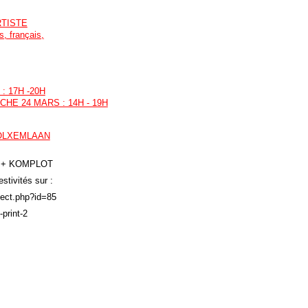
RTISTE
s, français,
: 17H -20H
CHE 24 MARS : 14H - 19H
VOLXEMLAAN
 + KOMPLOT
stivités sur :
ject.php?id=85
-print-2