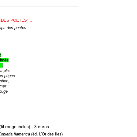
X DES POETES"...
mps des poètes
e
rimée
 :
s plis
les pages
ation,
rmer
rouge
:
(
fil rouge inclus) - 3 euros
opleria flamenca
(éd. L’Or des Iles)