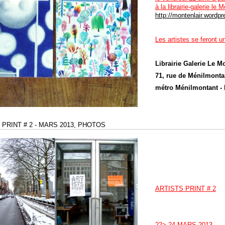
à la librairie-galerie le M
http://montenlair.wordp
Les artistes se feront u
Librairie Galerie Le Mo
71, rue de Ménilmontan
métro Ménilmontant - 
 PRINT # 2 - MARS 2013, PHOTOS
ARTISTS PRINT # 2
22> 24 MARS 2013