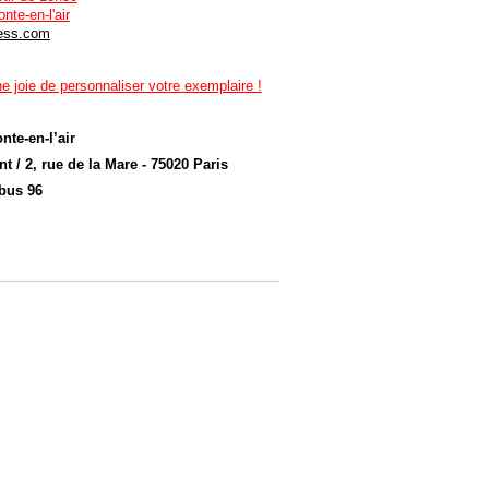
onte-en-l'air
ress.com
ne joie de personnaliser votre exemplaire !
nte-en-l’air
t / 2, rue de la Mare - 75020 Paris
bus 96