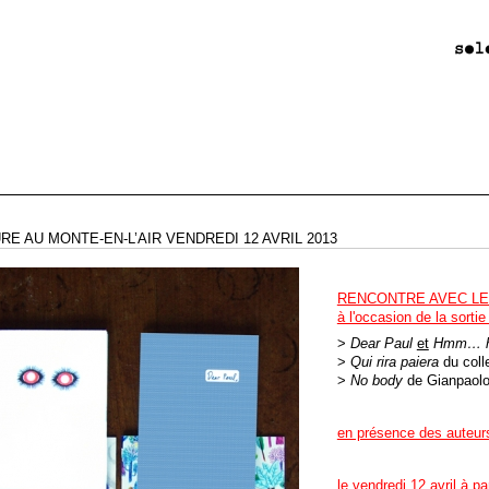
RE AU MONTE-EN-L’AIR VENDREDI 12 AVRIL 2013
RENCONTRE AVEC LE
à l'occasion de la sortie
>
Dear Paul
et
Hmm… 
>
Qui rira paiera
du coll
>
No body
de Gianpaolo
en présence des auteur
le vendredi 12 avril à pa