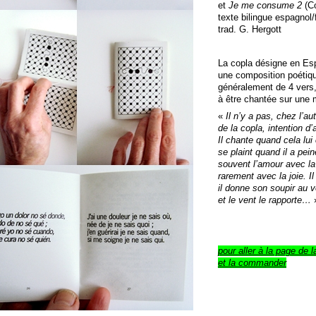
et
Je me consume 2
(Co
texte bilingue espagnol/
trad. G. Hergott
La copla désigne en E
une composition poétiq
généralement de 4 vers,
à être chantée sur une 
«
Il n’y a pas, chez l’a
de la copla, intention d’a
Il chante quand cela lui
se plaint quand il a pein
souvent l’amour avec la
rarement avec la joie. Il
il donne son soupir au v
et le vent le rapporte…
»
pour aller à la page de l
et la commander