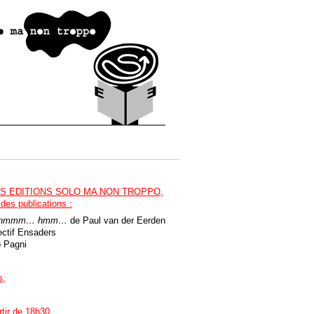
S EDITIONS SOLO MA NON TROPPO,
 des publications :
hmmm… hmm…
de Paul van der Eerden
ectif Ensaders
 Pagni
s,
rtir de 18h30