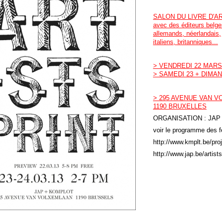
SALON DU LIVRE D'A
avec des éditeurs belge
allemands, néerlandais,
italiens, britanniques...
> VENDREDI 22 MARS 
> SAMEDI 23 + DIMAN
> 295 AVENUE VAN 
1190 BRUXELLES
ORGANISATION : JAP
voir le programme des fe
http://www.kmplt.be/pro
http://www.jap.be/artists