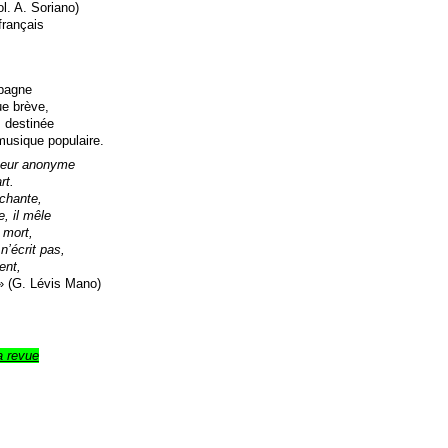
l. A. Soriano)
français
spagne
ue brève,
 destinée
musique populaire.
uteur anonyme
rt.
 chante,
e, il mêle
 mort,
 n’écrit pas,
ent,
 (G. Lévis Mano)
a revue