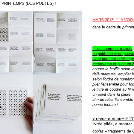
E PRINTEMPS (DES POETES) !
MARS 2013 : "LA VOI
dans le cadre du
printe
... ou comment réaliser
un petit cahier de poési
avec une feuille A3 imp
recto/verso et pliée en 8
couper la feuille selon le
déjà marqués, empiler 
selon l'ordre de numérot
plier l'ensemble pour fo
le livre et coudre au fil 
un point dans la pliure
afin de relier l'ensemble 
bonne lecture !
> revue a-quatre # 17
livrée pliée,
à monter 
coplas
– fragments de
C