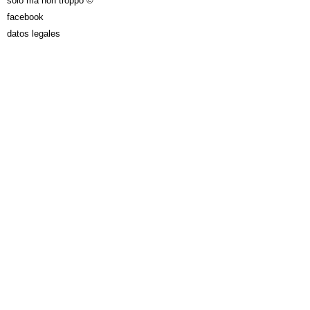
solo ma non troppo ©
facebook
datos legales