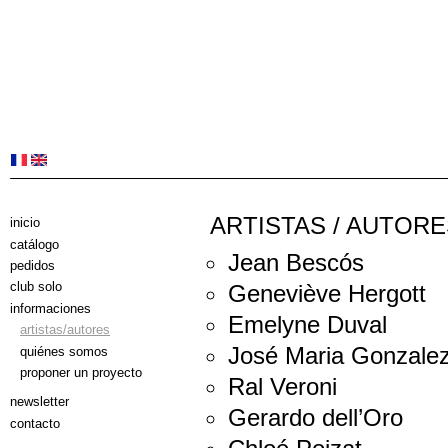
ARTISTAS / AUTORE
inicio
catálogo
Jean Bescós
pedidos
club solo
Geneviève Hergott
informaciones
Emelyne Duval
artistas/autores
José Maria Gonzale
quiénes somos
proponer un proyecto
Ral Veroni
newsletter
Gerardo dell’Oro
contacto